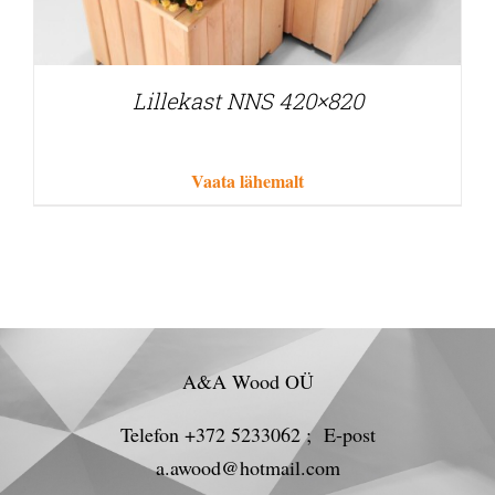
Lillekast NNS 420×820
Vaata lähemalt
A&A Wood OÜ
Telefon +372 5233062 ; E-post
a.awood@hotmail.com