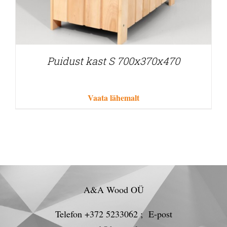
Puidust kast S 700x370x470
Vaata lähemalt
A&A Wood OÜ
Telefon +372 5233062 ; E-post