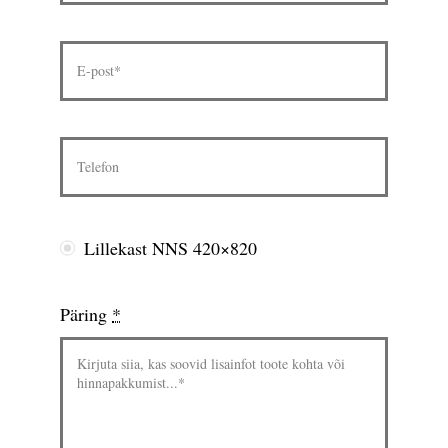
Lillekast NNS 420×820
Päring
*