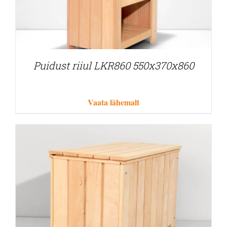
Puidust riiul LKR860 550x370x860
Vaata lähemalt