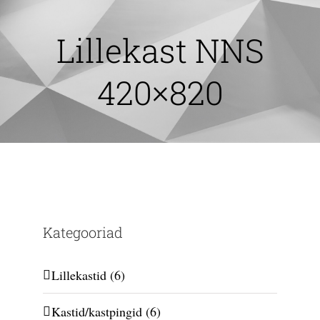
Skip
to
Lillekast NNS
content
420×820
Kategooriad
Lillekastid
(6)
Kastid/kastpingid
(6)