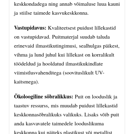
keskkondadega ning annab võimaluse luua kauni
ja stiilse taimede kasvukeskkonna.
Vastupidavus:
Kvaliteetsest puidust lillekastid
on vastupidavad. Puitmaterjal suudab taluda
erinevaid ilmastikutingimusi, sealhulgas päikest,
vihma ja lund juhul kui lillekast on korralikult
töödeldud ja hooldatud ilmastikukindlate
viimistlusvahenditega (soovituslikult UV-
kaitsmega).
Ökoloogiline sõbralikkus:
Puit on looduslik ja
taastuv ressurss, mis muudab puidust lillekastid
keskkonnasõbralikuks valikuks. Lisaks võib puit
anda kasvavatele taimedele looduslikuma
keskkonna kui näiteks plastikust või metallist