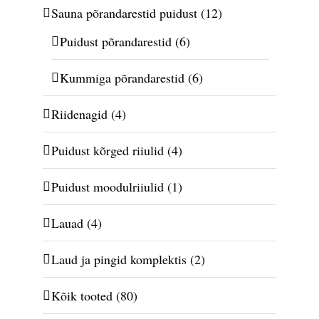
Sauna põrandarestid puidust
(12)
Puidust põrandarestid
(6)
Kummiga põrandarestid
(6)
Riidenagid
(4)
Puidust kõrged riiulid
(4)
Puidust moodulriiulid
(1)
Lauad
(4)
Laud ja pingid komplektis
(2)
Kõik tooted
(80)