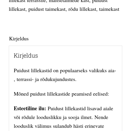
lillekast terrassile
,
maitsetaimede kast
,
puidust
lillekast
,
puidust taimekast
,
rõdu lillekast
,
taimekast
Kirjeldus
Kirjeldus
Puidust lillekastid on populaarseks valikuks aia-
, terrassi- ja rõdukujundustes.
Mõned puidust lillekastide peamised eelised:
Esteetiline ilu:
Puidust lillekastid lisavad aiale
või rõdule looduslikku ja sooja ilmet. Nende
looduslik välimus sulandub hästi erinevate