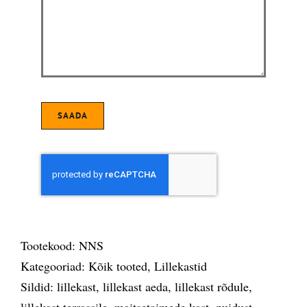
SAADA
Tootekood:
NNS
Kategooriad:
Kõik tooted
,
Lillekastid
Sildid:
lillekast
,
lillekast aeda
,
lillekast rõdule
,