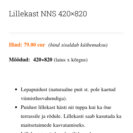
Lillekast NNS 420×820
Hind: 79.00 eur
(hind sisaldab käibemaksu)
Mõõdud: 420×820
(laius x kõrgus)
Lepapuidust (naturaalne puit st. pole kaetud
viimistlusvahendiga).
Puidust lillekast hästi nii tuppa kui ka õue
terrassile ja rõdule. Lillekasti saab kasutada ka
maitsetaimede kasvatamiseks.