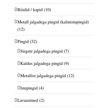
Riiulid / kapid
(10)
Metall jalgadega pingid (kalmistupingid)
(12)
Pingid
(32)
Sirgete jalgadega pingid
(7)
Kaldus jalgadega pingid
(9)
Metallist jalgadega pingid
(12)
Istepingid
(4)
Lavaastmed
(2)