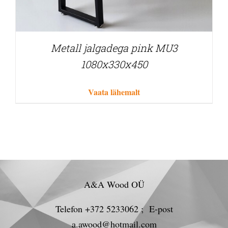
Metall jalgadega pink MU3
1080x330x450
Vaata lähemalt
A&A Wood OÜ
Telefon +372 5233062 ; E-post
a.awood@hotmail.com