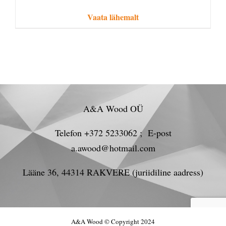
Vaata lähemalt
A&A Wood OÜ
Telefon +372 5233062 ; E-post
a.awood@hotmail.com
Lääne 36, 44314 RAKVERE (juriidiline aadress)
A&A Wood © Copyright 2024