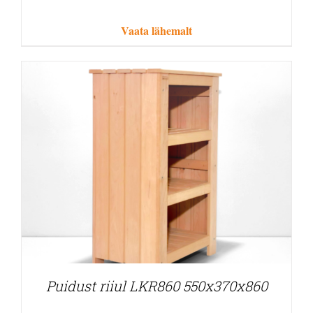
Vaata lähemalt
Puidust riiul LKR860 550x370x860