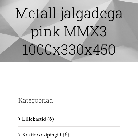
Skip
Metall jalgadega
to
content
pink MMX3
1000x330x450
Kategooriad
Lillekastid
(6)
Kastid/kastpingid
(6)