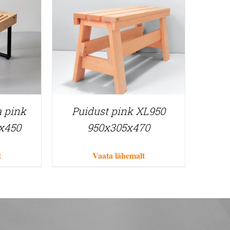
a pink
Puidust pink XL950
x450
950x305x470
t
Vaata lähemalt