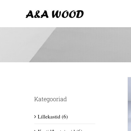
Skip
to
content
Kategooriad
Lillekastid
(6)