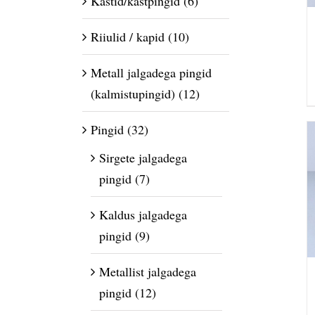
Kastid/kastpingid
(6)
Riiulid / kapid
(10)
Metall jalgadega pingid
(kalmistupingid)
(12)
Pingid
(32)
Sirgete jalgadega
pingid
(7)
Kaldus jalgadega
pingid
(9)
Metallist jalgadega
pingid
(12)