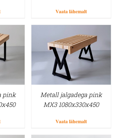
t
Vaata lähemalt
a pink
Metall jalgadega pink
0x450
MX3 1080x330x450
t
Vaata lähemalt