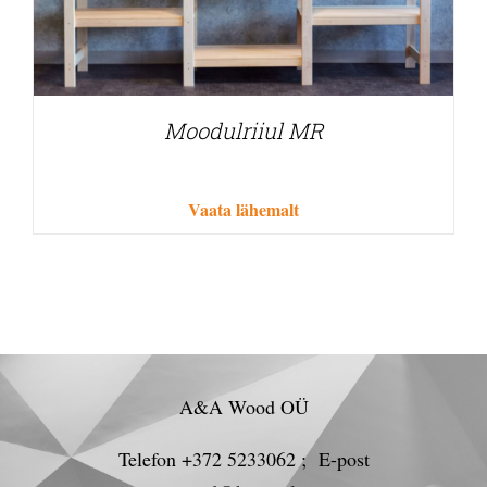
Moodulriiul MR
Vaata lähemalt
A&A Wood OÜ
Telefon +372 5233062 ; E-post