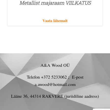
Metallist majaraam VIILKATUS
Vaata lähemalt
A&A Wood OÜ
Telefon +372 5233062 ; E-post
a.awood@hotmail.com
Lääne 36, 44314 RAKVERE (juriidiline aadress)