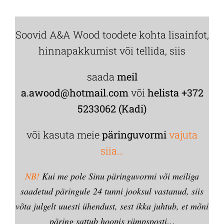
Soovid A&A Wood toodete kohta lisainfot,
hinnapakkumist või tellida, siis
saada
meil
a.awood@hotmail.com
või
helista +372
5233062 (Kadi)
või kasuta meie
päringuvormi
vajuta
siia…
NB!
Kui me pole Sinu päringuvormi või meiliga
saadetud päringule 24 tunni jooksul vastanud, siis
võta julgelt uuesti ühendust, sest ikka juhtub, et mõni
päring sattub hoopis rämpsposti…