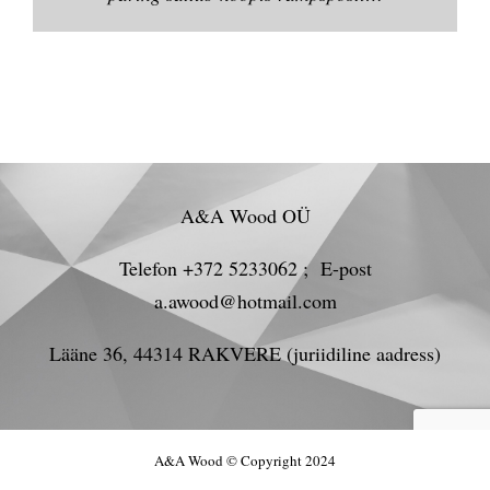
A&A Wood OÜ
Telefon +372 5233062 ; E-post
a.awood@hotmail.com
Lääne 36, 44314 RAKVERE (juriidiline aadress)
A&A Wood © Copyright 2024