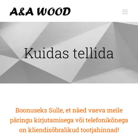
Skip
to
content
Kuidas tellida
Boonuseks Sulle, et näed vaeva meile
päringu kirjutamisega või telefonikõnega
on kliendisõbralikud tootjahinnad!