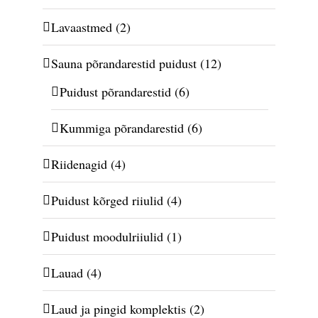
Lavaastmed
(2)
Sauna põrandarestid puidust
(12)
Puidust põrandarestid
(6)
Kummiga põrandarestid
(6)
Riidenagid
(4)
Puidust kõrged riiulid
(4)
Puidust moodulriiulid
(1)
Lauad
(4)
Laud ja pingid komplektis
(2)