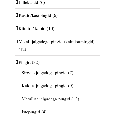
Lillekastid
(6)
Kastid/kastpingid
(6)
Riiulid / kapid
(10)
Metall jalgadega pingid (kalmistupingid)
(12)
Pingid
(32)
Sirgete jalgadega pingid
(7)
Kaldus jalgadega pingid
(9)
Metallist jalgadega pingid
(12)
Istepingid
(4)