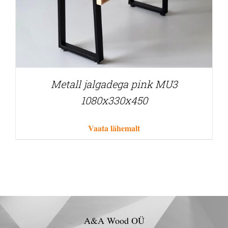
Metall jalgadega pink MU3
1080x330x450
Vaata lähemalt
A&A Wood OÜ