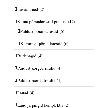
Lavaastmed
(2)
Sauna põrandarestid puidust
(12)
Puidust põrandarestid
(6)
Kummiga põrandarestid
(6)
Riidenagid
(4)
Puidust kõrged riiulid
(4)
Puidust moodulriiulid
(1)
Lauad
(4)
Laud ja pingid komplektis
(2)