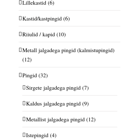
Lillekastid
(6)
Kastid/kastpingid
(6)
Riiulid / kapid
(10)
Metall jalgadega pingid (kalmistupingid)
(12)
Pingid
(32)
Sirgete jalgadega pingid
(7)
Kaldus jalgadega pingid
(9)
Metallist jalgadega pingid
(12)
Istepingid
(4)