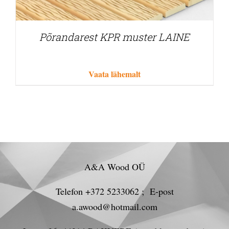
Põrandarest KPR muster LAINE
Vaata lähemalt
A&A Wood OÜ
Telefon +372 5233062 ; E-post
a.awood@hotmail.com