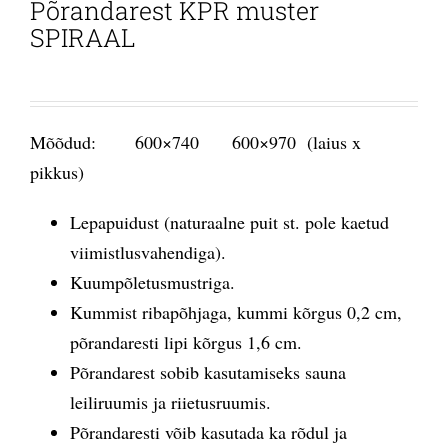
Põrandarest KPR muster
SPIRAAL
Mõõdud: 600×740 600×970 (laius x
pikkus)
Lepapuidust (naturaalne puit st. pole kaetud
viimistlusvahendiga).
Kuumpõletusmustriga.
Kummist ribapõhjaga, kummi kõrgus 0,2 cm,
põrandaresti lipi kõrgus 1,6 cm.
Põrandarest sobib kasutamiseks sauna
leiliruumis ja riietusruumis.
Põrandaresti võib kasutada ka rõdul ja