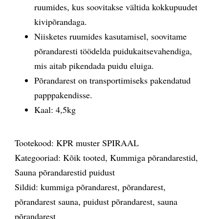
ruumides, kus soovitakse vältida kokkupuudet
kivipõrandaga.
Niisketes ruumides kasutamisel, soovitame
põrandaresti töödelda puidukaitsevahendiga,
mis aitab pikendada puidu eluiga.
Põrandarest on transportimiseks pakendatud
papppakendisse.
Kaal: 4,5kg
Tootekood:
KPR muster SPIRAAL
Kategooriad:
Kõik tooted
,
Kummiga põrandarestid
,
Sauna põrandarestid puidust
Sildid:
kummiga põrandarest
,
põrandarest
,
põrandarest sauna
,
puidust põrandarest
,
sauna
põrandarest