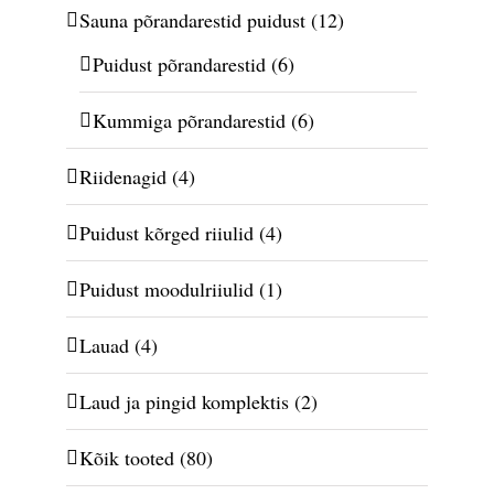
Sauna põrandarestid puidust
(12)
Puidust põrandarestid
(6)
Kummiga põrandarestid
(6)
Riidenagid
(4)
Puidust kõrged riiulid
(4)
Puidust moodulriiulid
(1)
Lauad
(4)
Laud ja pingid komplektis
(2)
Kõik tooted
(80)