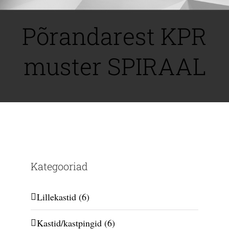
Skip
to
Põrandarest KPR
content
muster SPIRAAL
Kategooriad
Lillekastid
(6)
Kastid/kastpingid
(6)