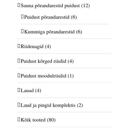
Sauna põrandarestid puidust
(12)
Puidust põrandarestid
(6)
Kummiga põrandarestid
(6)
Riidenagid
(4)
Puidust kõrged riiulid
(4)
Puidust moodulriiulid
(1)
Lauad
(4)
Laud ja pingid komplektis
(2)
Kõik tooted
(80)