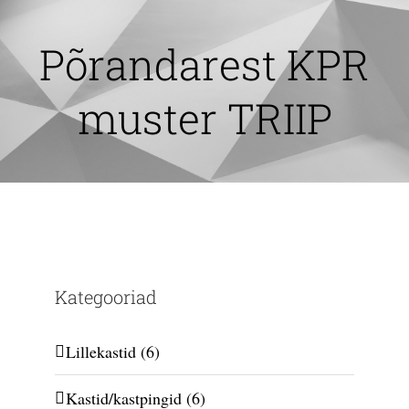
Skip
to
Põrandarest KPR
content
muster TRIIP
Kategooriad
Lillekastid
(6)
Kastid/kastpingid
(6)