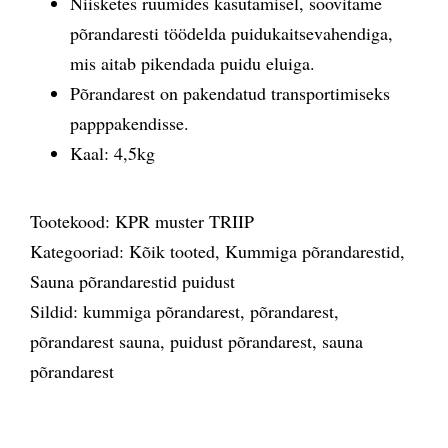
Niisketes ruumides kasutamisel, soovitame
põrandaresti töödelda puidukaitsevahendiga,
mis aitab pikendada puidu eluiga.
Põrandarest on pakendatud transportimiseks
papppakendisse.
Kaal: 4,5kg
Tootekood:
KPR muster TRIIP
Kategooriad:
Kõik tooted
,
Kummiga põrandarestid
,
Sauna põrandarestid puidust
Sildid:
kummiga põrandarest
,
põrandarest
,
põrandarest sauna
,
puidust põrandarest
,
sauna
põrandarest