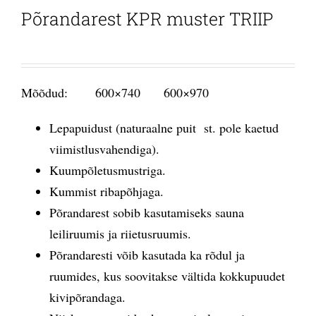
Põrandarest KPR muster TRIIP
Mõõdud: 600×740 600×970
Lepapuidust (naturaalne puit st. pole kaetud
viimistlusvahendiga).
Kuumpõletusmustriga.
Kummist ribapõhjaga.
Põrandarest sobib kasutamiseks sauna
leiliruumis ja riietusruumis.
Põrandaresti võib kasutada ka rõdul ja
ruumides, kus soovitakse vältida kokkupuudet
kivipõrandaga.