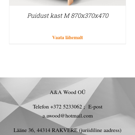
Puidust kast M 870x370x470
Vaata lähemalt
A&A Wood OÜ
Telefon +372 5233062 ; E-post
a.awood@hotmail.com
Lääne 36, 44314 RAKVERE (juriidiline aadress)