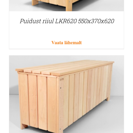
Puidust riiul LKR620 550x370x620
Vaata lähemalt