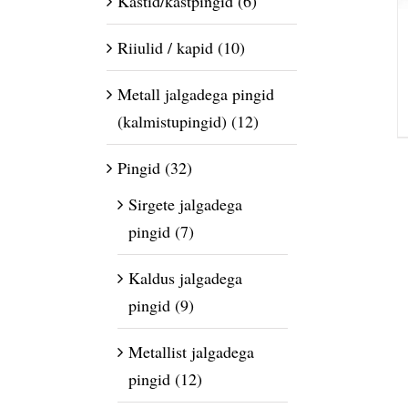
Kastid/kastpingid
(6)
Riiulid / kapid
(10)
Metall jalgadega pingid
(kalmistupingid)
(12)
Pingid
(32)
Sirgete jalgadega
pingid
(7)
Kaldus jalgadega
pingid
(9)
Metallist jalgadega
pingid
(12)