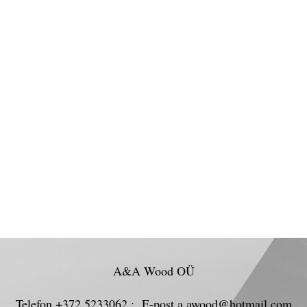
A&A Wood OÜ
Telefon +372 5233062 ; E-post a.awood@hotmail.com