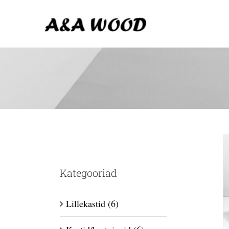
Skip
to
content
Kategooriad
Lillekastid
(6)