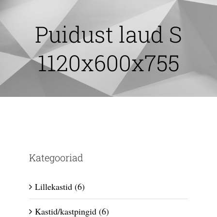
Skip
to
Puidust laud S
content
1120x600x755
Kategooriad
Lillekastid
(6)
Kastid/kastpingid
(6)