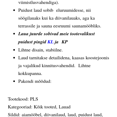
viimistlusvahendiga).
Puidust laud sobib eluruumidesse, nii
söögilauaks kui ka diivanilauaks, aga ka
terrassile ja sauna eesruumi saunamööbliks.
Laua juurde sobivad meie tootevalikust
puidust pingid
KL
ja
KP
Lihtne disain, stabiilne.
Laud tarnitakse detailidena, kaasas koostejoonis
ja vajalikud kinnitusvahendid. Lihtne
kokkupanna.
Pakendi mõõdud:
Tootekood:
PLS
Kategooriad:
Kõik tooted
,
Lauad
Sildid:
aiamööbel
,
diivanilaud
,
laud
,
puidust laud
,