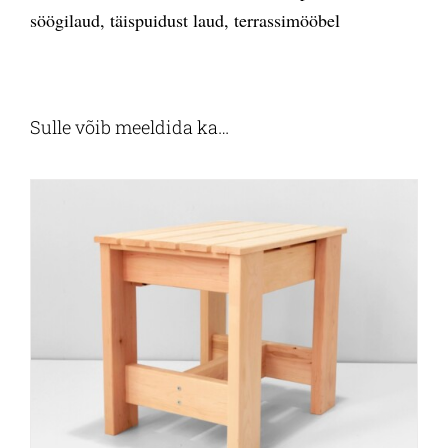
söögilaud
,
täispuidust laud
,
terrassimööbel
Sulle võib meeldida ka…