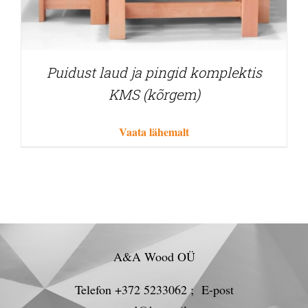
Puidust laud ja pingid komplektis
KMS (kõrgem)
Vaata lähemalt
A&A Wood OÜ
Telefon +372 5233062 ; E-post