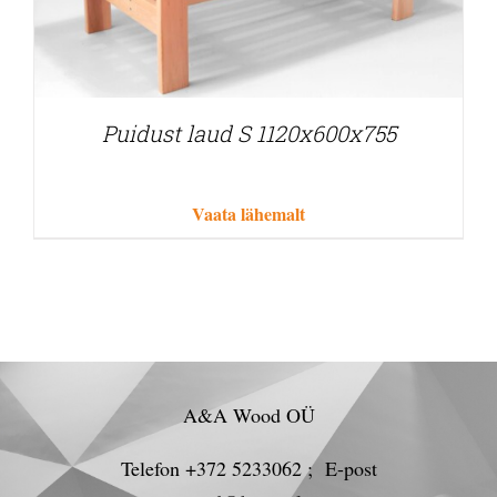
Puidust laud S 1120x600x755
Vaata lähemalt
A&A Wood OÜ
Telefon +372 5233062 ; E-post