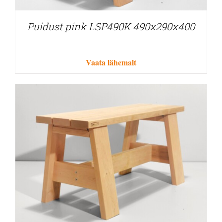
Puidust pink LSP490K 490x290x400
Vaata lähemalt