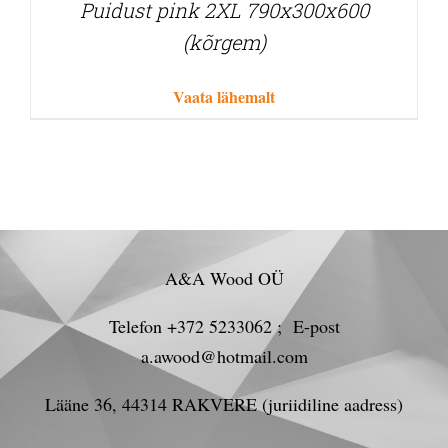
Puidust pink 2XL 790x300x600
(kõrgem)
Vaata lähemalt
A&A Wood OÜ
Telefon +372 5233062 ; E-post
a.awood@hotmail.com
Lääne 36, 44314 RAKVERE (juriidiline aadress)