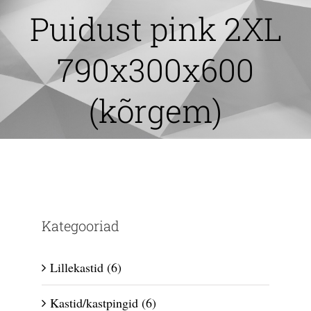
Skip
Puidust pink 2XL
to
content
790x300x600
(kõrgem)
Kategooriad
Lillekastid
(6)
Kastid/kastpingid
(6)