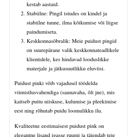
kestab aastaid.
Stabiilne: Pingil istudes on kindel ja
stabiilne tunne, ilma kõikumise või liigse
paindumiseta.
Keskkonnasõbralik: Meie puidust pingid
on suurepärane valik keskkonnateadlikele
klientidele, kes hindavad looduslikke
materjale ja jätkusuutlikku eluviisi.
Puidust pinki võib vajadusel töödelda
viimistlusvahendiga (saunavaha, õli jne), mis
kaitseb puitu niiskuse, kulumise ja pleekimise
eest ning rõhutab puidu loomulikku ilu.
Kvaliteetne eestimaisest puidust pink on
elegantne lisand igasse ruumi ja täiendab teie