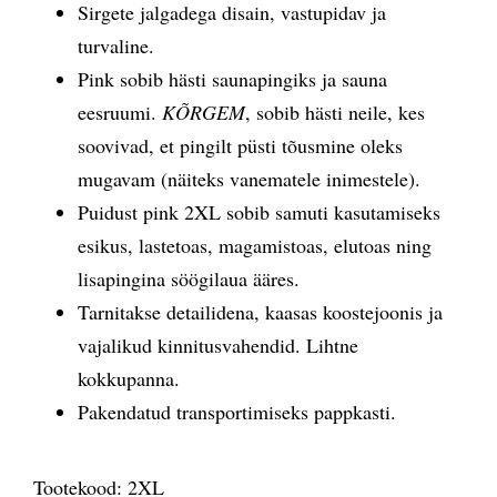
Sirgete jalgadega disain, vastupidav ja
turvaline.
Pink sobib hästi saunapingiks ja sauna
eesruumi.
KÕRGEM
, sobib hästi neile, kes
soovivad, et pingilt püsti tõusmine oleks
mugavam (näiteks vanematele inimestele).
Puidust pink 2XL sobib samuti kasutamiseks
esikus, lastetoas, magamistoas, elutoas ning
lisapingina söögilaua ääres.
Tarnitakse detailidena, kaasas koostejoonis ja
vajalikud kinnitusvahendid. Lihtne
kokkupanna.
Pakendatud transportimiseks pappkasti.
Tootekood:
2XL