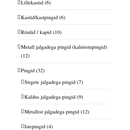
Lillekastid
(6)
Kastid/kastpingid
(6)
Riiulid / kapid
(10)
Metall jalgadega pingid (kalmistupingid)
(12)
Pingid
(32)
Sirgete jalgadega pingid
(7)
Kaldus jalgadega pingid
(9)
Metallist jalgadega pingid
(12)
Istepingid
(4)