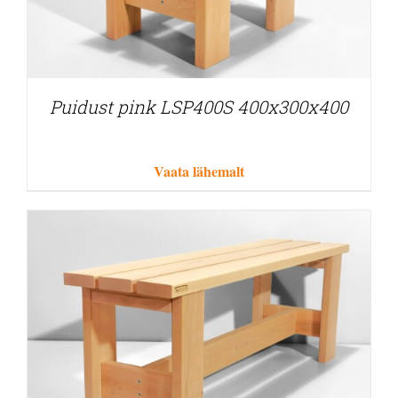
Puidust pink LSP400S 400x300x400
Vaata lähemalt