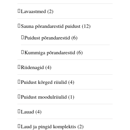
Lavaastmed
(2)
Sauna põrandarestid puidust
(12)
Puidust põrandarestid
(6)
Kummiga põrandarestid
(6)
Riidenagid
(4)
Puidust kõrged riiulid
(4)
Puidust moodulriiulid
(1)
Lauad
(4)
Laud ja pingid komplektis
(2)