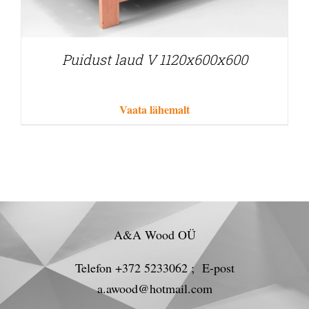
Puidust laud V 1120x600x600
Vaata lähemalt
A&A Wood OÜ
Telefon +372 5233062 ; E-post
a.awood@hotmail.com