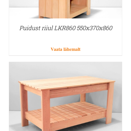
Puidust riiul LKR860 550x370x860
Vaata lähemalt