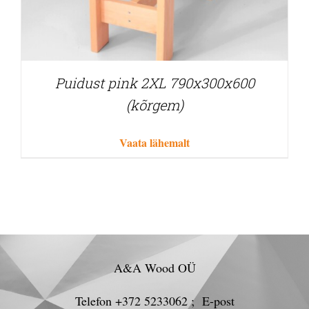
Puidust pink 2XL 790x300x600
(kõrgem)
Vaata lähemalt
A&A Wood OÜ
Telefon +372 5233062 ; E-post