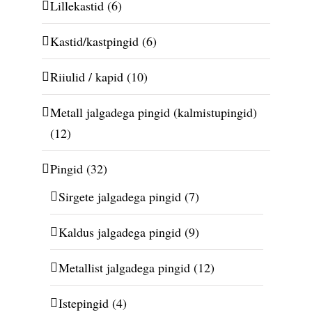
Lillekastid
(6)
Kastid/kastpingid
(6)
Riiulid / kapid
(10)
Metall jalgadega pingid (kalmistupingid)
(12)
Pingid
(32)
Sirgete jalgadega pingid
(7)
Kaldus jalgadega pingid
(9)
Metallist jalgadega pingid
(12)
Istepingid
(4)