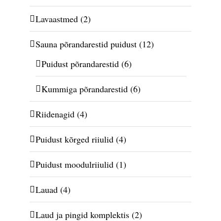
Lavaastmed
(2)
Sauna põrandarestid puidust
(12)
Puidust põrandarestid
(6)
Kummiga põrandarestid
(6)
Riidenagid
(4)
Puidust kõrged riiulid
(4)
Puidust moodulriiulid
(1)
Lauad
(4)
Laud ja pingid komplektis
(2)