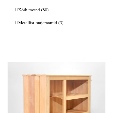
Kõik tooted
(80)
Metallist majaraamid
(3)