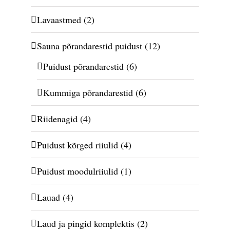
Lavaastmed
(2)
Sauna põrandarestid puidust
(12)
Puidust põrandarestid
(6)
Kummiga põrandarestid
(6)
Riidenagid
(4)
Puidust kõrged riiulid
(4)
Puidust moodulriiulid
(1)
Lauad
(4)
Laud ja pingid komplektis
(2)