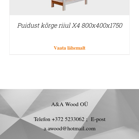
Puidust kõrge riiul X4 800x400x1750
Vaata lähemalt
A&A Wood OÜ
Telefon +372 5233062 ; E-post
a.awood@hotmail.com