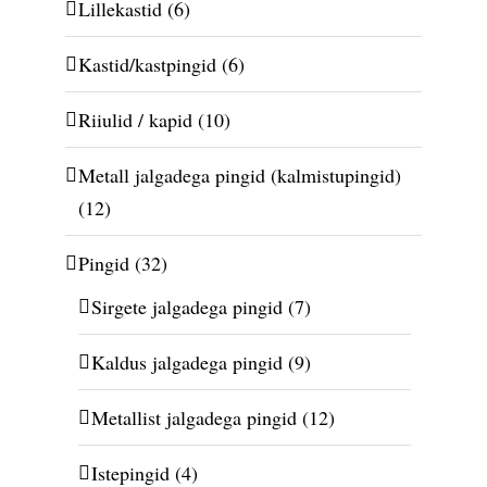
Lillekastid
(6)
Kastid/kastpingid
(6)
Riiulid / kapid
(10)
Metall jalgadega pingid (kalmistupingid)
(12)
Pingid
(32)
Sirgete jalgadega pingid
(7)
Kaldus jalgadega pingid
(9)
Metallist jalgadega pingid
(12)
Istepingid
(4)