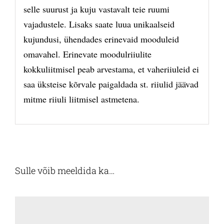
selle suurust ja kuju vastavalt teie ruumi
vajadustele. Lisaks saate luua unikaalseid
kujundusi, ühendades erinevaid mooduleid
omavahel. Erinevate moodulriiulite
kokkuliitmisel peab arvestama, et vaheriiuleid ei
saa üksteise kõrvale paigaldada st. riiulid jäävad
mitme riiuli liitmisel astmetena.
Sulle võib meeldida ka…