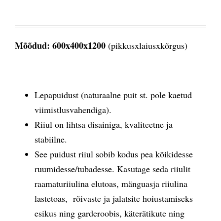
Mõõdud: 600x400x1200
(pikkusxlaiusxkõrgus)
Lepapuidust (naturaalne puit st. pole kaetud
viimistlusvahendiga).
Riiul on lihtsa disainiga, kvaliteetne ja
stabiilne.
See puidust riiul sobib kodus pea kõikidesse
ruumidesse/tubadesse. Kasutage seda riiulit
raamaturiiulina elutoas, mänguasja riiulina
lastetoas, rõivaste ja jalatsite hoiustamiseks
esikus ning garderoobis, käterätikute ning