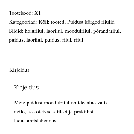
Tootekood:
X1
Kategooriad:
Kõik tooted
,
Puidust kõrged riiulid
Sildid:
hoiuriiul
,
laoriiul
,
moodulriiul
,
põrandariiul
,
puidust laoriiul
,
puidust riiul
,
riiul
Kirjeldus
Kirjeldus
Meie puidust moodulriiul on ideaalne valik
neile, kes otsivad stiilset ja praktilist
ladustamislahendust.