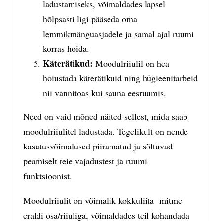
ladustamiseks, võimaldades lapsel
hõlpsasti ligi pääseda oma
lemmikmänguasjadele ja samal ajal ruumi
korras hoida.
Käterätikud:
Moodulriiulil on hea
hoiustada käterätikuid ning hügieenitarbeid
nii vannitoas kui sauna eesruumis.
Need on vaid mõned näited sellest, mida saab
moodulriiulitel ladustada. Tegelikult on nende
kasutusvõimalused piiramatud ja sõltuvad
peamiselt teie vajadustest ja ruumi
funktsioonist.
Moodulriiulit on võimalik kokkuliita mitme
eraldi osa/riiuliga, võimaldades teil kohandada