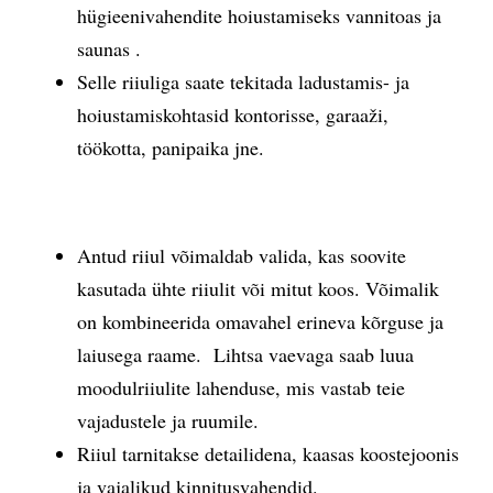
hügieenivahendite hoiustamiseks vannitoas ja
saunas .
Selle riiuliga saate tekitada ladustamis- ja
hoiustamiskohtasid kontorisse, garaaži,
töökotta, panipaika jne.
Antud riiul võimaldab valida, kas soovite
kasutada ühte riiulit või mitut koos. Võimalik
on kombineerida omavahel erineva kõrguse ja
laiusega raame. Lihtsa vaevaga saab luua
moodulriiulite lahenduse, mis vastab teie
vajadustele ja ruumile.
Riiul tarnitakse detailidena, kaasas koostejoonis
ja vajalikud kinnitusvahendid.