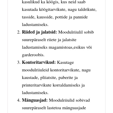
kasulikud ka köögis, kus neid saab
kasutada köögitarvikute, nagu taldrikute,
tasside, kausside, pottide ja pannide
ladustamiseks.
Riided ja jalatsid:
Moodulriiulil sobib
suurepäraselt riiete ja jalatsite
ladustamiseks magamistoas,esikus või
garderoobis.
Kontoritarvikud:
Kasutage
moodulriiuleid kontoritarvikute, nagu
kaustade, pliiatsite, paberite ja
printeritarvikute korraldamiseks ja
ladustamiseks.
Mänguasjad:
Moodulriiulid sobivad
suurepäraselt lastetoa mänguasjade