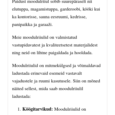
Puidust moodulriiul sobib suurepäraselt nii
elutuppa, magamistuppa, garderoobi, kööki kui
ka kontorisse, sauna eesruumi, kedrisse,
panipaikka ja garaaži.
Meie moodulriiulid on valmistatud
vastupidavatest ja kvaliteetsetest materjalidest
ning neid on lihtne paigaldada ja hooldada.
Moodulriiulid on mitmekülgsed ja võimaldavad
ladustada erinevaid esemeid vastavalt
vajadustele ja ruumi kasutusele. Siin on mõned
näited sellest, mida saab moodulriiulil
ladustada:
Köögitarvikud:
Moodulriiulid on