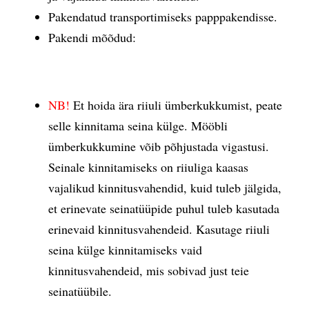
Pakendatud transportimiseks papppakendisse.
Pakendi mõõdud:
NB!
Et hoida ära riiuli ümberkukkumist, peate
selle kinnitama seina külge. Mööbli
ümberkukkumine võib põhjustada vigastusi.
Seinale kinnitamiseks on riiuliga kaasas
vajalikud kinnitusvahendid, kuid tuleb jälgida,
et erinevate seinatüüpide puhul tuleb kasutada
erinevaid kinnitusvahendeid. Kasutage riiuli
seina külge kinnitamiseks vaid
kinnitusvahendeid, mis sobivad just teie
seinatüübile.