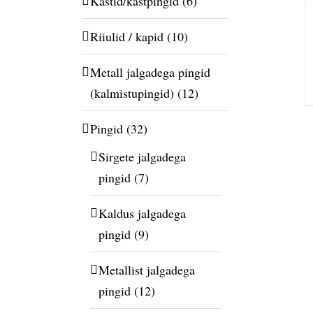
Kastid/kastpingid
(6)
Riiulid / kapid
(10)
Metall jalgadega pingid
(kalmistupingid)
(12)
Pingid
(32)
Sirgete jalgadega
pingid
(7)
Kaldus jalgadega
pingid
(9)
Metallist jalgadega
pingid
(12)