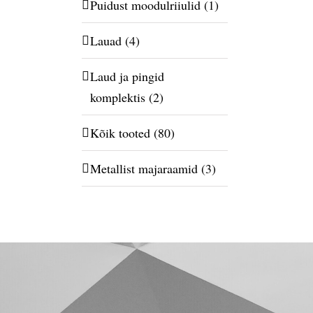
Puidust moodulriiulid
(1)
Lauad
(4)
Laud ja pingid
komplektis
(2)
Kõik tooted
(80)
Metallist majaraamid
(3)