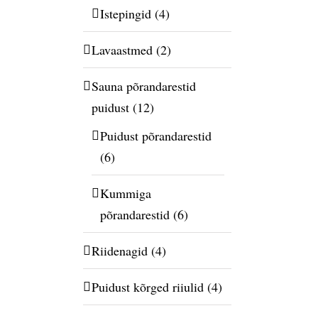
Istepingid
(4)
Lavaastmed
(2)
Sauna põrandarestid
puidust
(12)
Puidust põrandarestid
(6)
Kummiga
põrandarestid
(6)
Riidenagid
(4)
Puidust kõrged riiulid
(4)