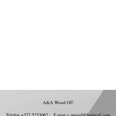
A&A Wood OÜ
Telefon +372 5233062 ; E-post a.awood@hotmail.com