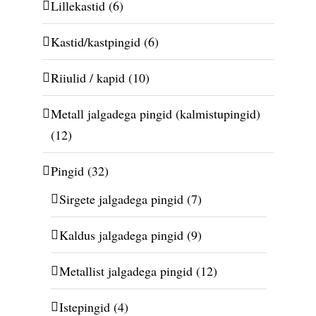
Lillekastid
(6)
Kastid/kastpingid
(6)
Riiulid / kapid
(10)
Metall jalgadega pingid (kalmistupingid)
(12)
Pingid
(32)
Sirgete jalgadega pingid
(7)
Kaldus jalgadega pingid
(9)
Metallist jalgadega pingid
(12)
Istepingid
(4)