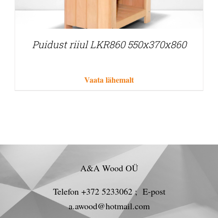
Puidust riiul LKR860 550x370x860
Vaata lähemalt
A&A Wood OÜ
Telefon +372 5233062 ; E-post
a.awood@hotmail.com