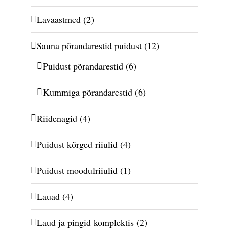
Lavaastmed
(2)
Sauna põrandarestid puidust
(12)
Puidust põrandarestid
(6)
Kummiga põrandarestid
(6)
Riidenagid
(4)
Puidust kõrged riiulid
(4)
Puidust moodulriiulid
(1)
Lauad
(4)
Laud ja pingid komplektis
(2)