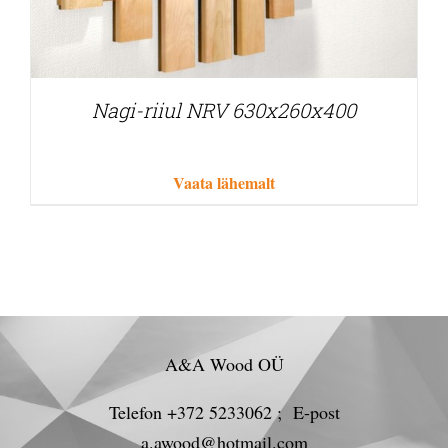
Nagi-riiul NRV 630x260x400
Vaata lähemalt
A&A Wood OÜ
Telefon +372 5233062 ; E-post
a.awood@hotmail.com