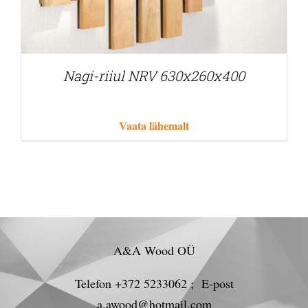
Nagi-riiul NRV 630x260x400
Vaata lähemalt
A&A Wood OÜ
Telefon +372 5233062 ; E-post
a.awood@hotmail.com