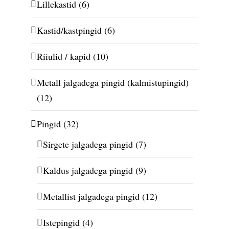
Lillekastid
(6)
Kastid/kastpingid
(6)
Riiulid / kapid
(10)
Metall jalgadega pingid (kalmistupingid)
(12)
Pingid
(32)
Sirgete jalgadega pingid
(7)
Kaldus jalgadega pingid
(9)
Metallist jalgadega pingid
(12)
Istepingid
(4)