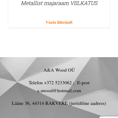
Metallist majaraam VIILKATUS
Vaata lähemalt
A&A Wood OÜ
Telefon +372 5233062 ; E-post
a.awood@hotmail.com
Lääne 36, 44314 RAKVERE (juriidiline aadress)