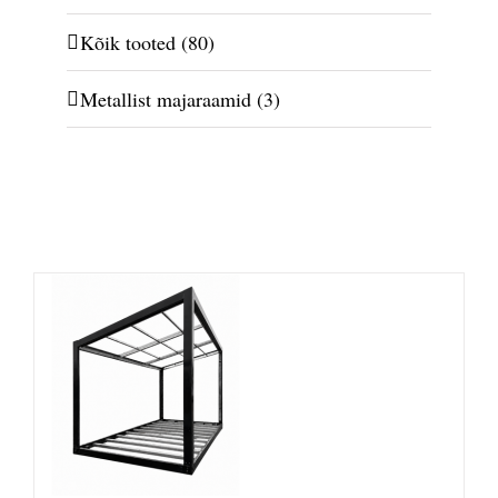
Kõik tooted
(80)
Metallist majaraamid
(3)