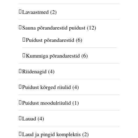
Lavaastmed
(2)
Sauna põrandarestid puidust
(12)
Puidust põrandarestid
(6)
Kummiga põrandarestid
(6)
Riidenagid
(4)
Puidust kõrged riiulid
(4)
Puidust moodulriiulid
(1)
Lauad
(4)
Laud ja pingid komplektis
(2)