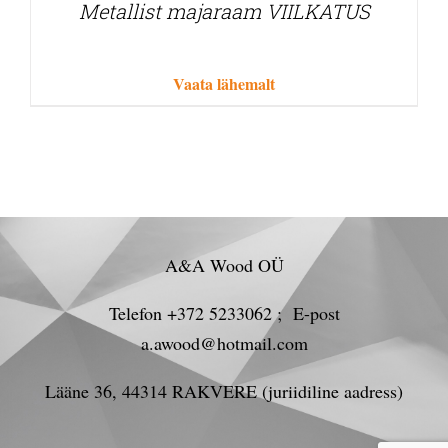
Metallist majaraam VIILKATUS
Vaata lähemalt
A&A Wood OÜ
Telefon +372 5233062 ; E-post
a.awood@hotmail.com
Lääne 36, 44314 RAKVERE (juriidiline aadress)