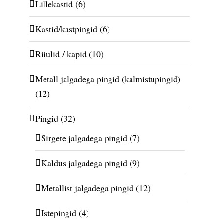
Lillekastid
(6)
Kastid/kastpingid
(6)
Riiulid / kapid
(10)
Metall jalgadega pingid (kalmistupingid)
(12)
Pingid
(32)
Sirgete jalgadega pingid
(7)
Kaldus jalgadega pingid
(9)
Metallist jalgadega pingid
(12)
Istepingid
(4)