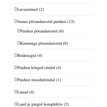
Lavaastmed
(2)
Sauna põrandarestid puidust
(12)
Puidust põrandarestid
(6)
Kummiga põrandarestid
(6)
Riidenagid
(4)
Puidust kõrged riiulid
(4)
Puidust moodulriiulid
(1)
Lauad
(4)
Laud ja pingid komplektis
(2)