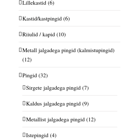
Lillekastid
(6)
Kastid/kastpingid
(6)
Riiulid / kapid
(10)
Metall jalgadega pingid (kalmistupingid)
(12)
Pingid
(32)
Sirgete jalgadega pingid
(7)
Kaldus jalgadega pingid
(9)
Metallist jalgadega pingid
(12)
Istepingid
(4)