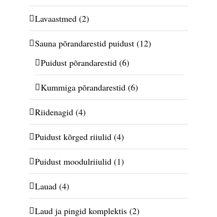
Lavaastmed
(2)
Sauna põrandarestid puidust
(12)
Puidust põrandarestid
(6)
Kummiga põrandarestid
(6)
Riidenagid
(4)
Puidust kõrged riiulid
(4)
Puidust moodulriiulid
(1)
Lauad
(4)
Laud ja pingid komplektis
(2)