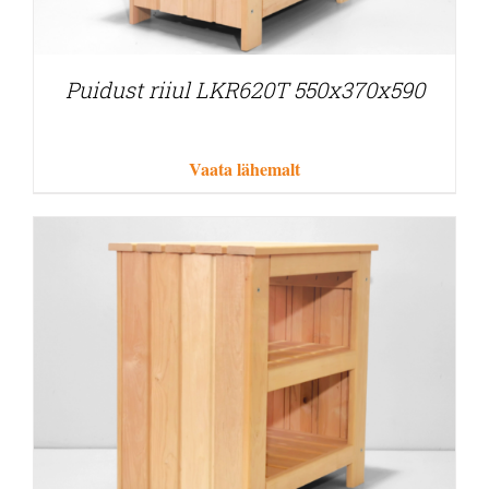
Puidust riiul LKR620T 550x370x590
Vaata lähemalt