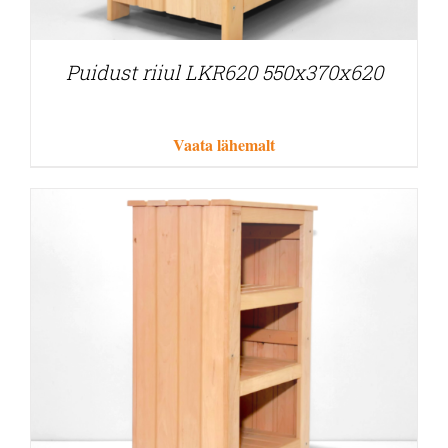
Puidust riiul LKR620 550x370x620
Vaata lähemalt