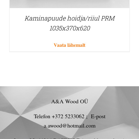
Kaminapuude hoidja/riiul PRM
1035x370x620
Vaata lähemalt
A&A Wood OÜ
Telefon +372 5233062 ; E-post
a.awood@hotmail.com