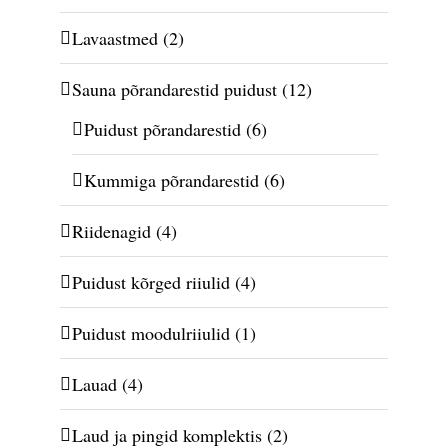
Lavaastmed
(2)
Sauna põrandarestid puidust
(12)
Puidust põrandarestid
(6)
Kummiga põrandarestid
(6)
Riidenagid
(4)
Puidust kõrged riiulid
(4)
Puidust moodulriiulid
(1)
Lauad
(4)
Laud ja pingid komplektis
(2)