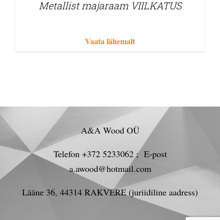
Metallist majaraam VIILKATUS
Vaata lähemalt
A&A Wood OÜ
Telefon +372 5233062 ; E-post
a.awood@hotmail.com
Lääne 36, 44314 RAKVERE (juriidiline aadress)