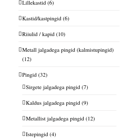
Lillekastid
(6)
Kastid/kastpingid
(6)
Riiulid / kapid
(10)
Metall jalgadega pingid (kalmistupingid)
(12)
Pingid
(32)
Sirgete jalgadega pingid
(7)
Kaldus jalgadega pingid
(9)
Metallist jalgadega pingid
(12)
Istepingid
(4)