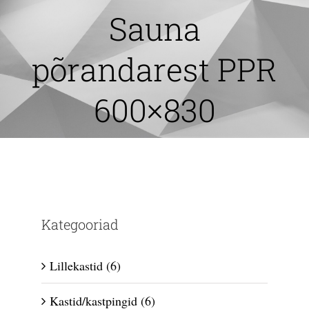
Skip
Sauna
to
content
põrandarest PPR
600×830
Kategooriad
Lillekastid
(6)
Kastid/kastpingid
(6)