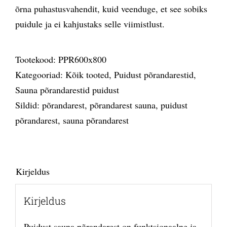
õrna puhastusvahendit, kuid veenduge, et see sobiks
puidule ja ei kahjustaks selle viimistlust.
Tootekood:
PPR600x800
Kategooriad:
Kõik tooted
,
Puidust põrandarestid
,
Sauna põrandarestid puidust
Sildid:
põrandarest
,
põrandarest sauna
,
puidust
põrandarest
,
sauna põrandarest
Kirjeldus
Kirjeldus
Puidust sauna põrandarest on funktsionaalne ja