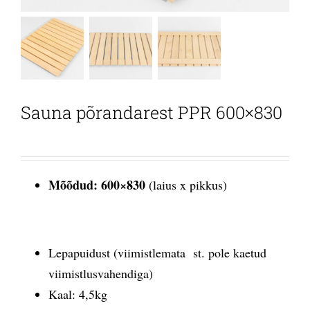
Sauna põrandarest PPR 600×830
Mõõdud: 600×830
(laius x pikkus)
Lepapuidust (viimistlemata st. pole kaetud
viimistlusvahendiga)
Kaal: 4,5kg