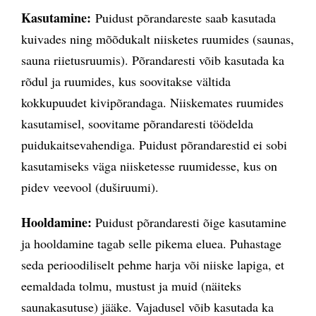
Kasutamine:
Puidust põrandareste saab kasutada
kuivades ning mõõdukalt niisketes ruumides (saunas,
sauna riietusruumis). Põrandaresti võib kasutada ka
rõdul ja ruumides, kus soovitakse vältida
kokkupuudet kivipõrandaga. Niiskemates ruumides
kasutamisel, soovitame põrandaresti töödelda
puidukaitsevahendiga. Puidust põrandarestid ei sobi
kasutamiseks väga niisketesse ruumidesse, kus on
pidev veevool (duširuumi).
Hooldamine:
Puidust põrandaresti õige kasutamine
ja hooldamine tagab selle pikema eluea. Puhastage
seda perioodiliselt pehme harja või niiske lapiga, et
eemaldada tolmu, mustust ja muid (näiteks
saunakasutuse) jääke. Vajadusel võib kasutada ka