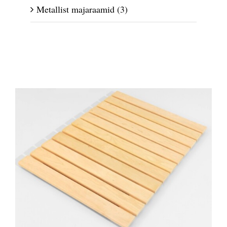
Metallist majaraamid
(3)