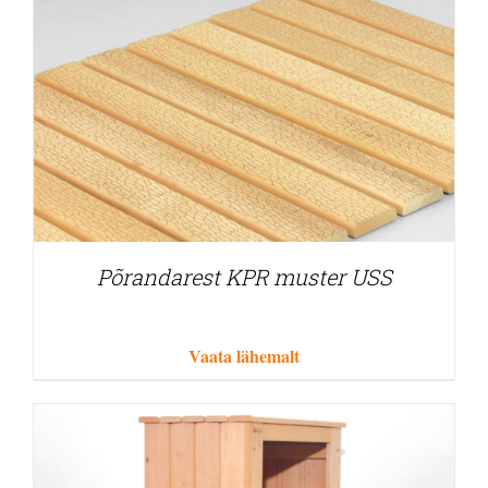
Põrandarest KPR muster USS
Vaata lähemalt