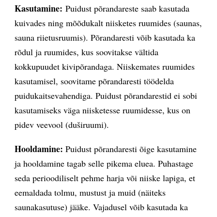
Kasutamine:
Puidust põrandareste saab kasutada
kuivades ning mõõdukalt niisketes ruumides (saunas,
sauna riietusruumis). Põrandaresti võib kasutada ka
rõdul ja ruumides, kus soovitakse vältida
kokkupuudet kivipõrandaga. Niiskemates ruumides
kasutamisel, soovitame põrandaresti töödelda
puidukaitsevahendiga. Puidust põrandarestid ei sobi
kasutamiseks väga niisketesse ruumidesse, kus on
pidev veevool (duširuumi).
Hooldamine:
Puidust põrandaresti õige kasutamine
ja hooldamine tagab selle pikema eluea. Puhastage
seda perioodiliselt pehme harja või niiske lapiga, et
eemaldada tolmu, mustust ja muid (näiteks
saunakasutuse) jääke. Vajadusel võib kasutada ka