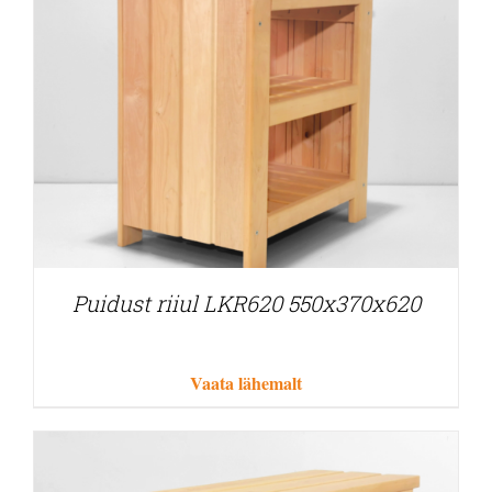
Puidust riiul LKR620 550x370x620
Vaata lähemalt