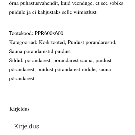
õrna puhastusvahendit, kuid veenduge, et see sobiks
puidule ja ei kahjustaks selle viimistlust.
Tootekood:
PPR600x600
Kategooriad:
Kõik tooted
,
Puidust põrandarestid
,
Sauna põrandarestid puidust
Sildid:
põrandarest
,
põrandarest sauna
,
puidust
põrandarest
,
puidust põrandarest rõdule
,
sauna
põrandarest
Kirjeldus
Kirjeldus