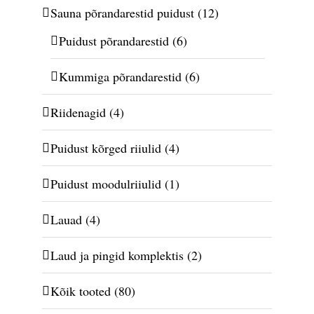
Sauna põrandarestid puidust
(12)
Puidust põrandarestid
(6)
Kummiga põrandarestid
(6)
Riidenagid
(4)
Puidust kõrged riiulid
(4)
Puidust moodulriiulid
(1)
Lauad
(4)
Laud ja pingid komplektis
(2)
Kõik tooted
(80)