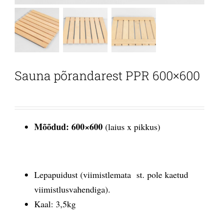
Sauna põrandarest PPR 600×600
Mõõdud: 600×600
(laius x pikkus)
Lepapuidust (viimistlemata st. pole kaetud
viimistlusvahendiga).
Kaal: 3,5kg