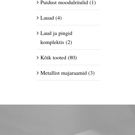
Puidust moodulriiulid
(1)
Lauad
(4)
Laud ja pingid
komplektis
(2)
Kõik tooted
(80)
Metallist majaraamid
(3)