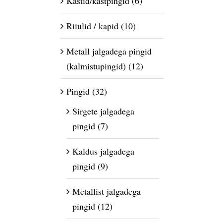
Kastid/kastpingid
(6)
Riiulid / kapid
(10)
Metall jalgadega pingid
(kalmistupingid)
(12)
Pingid
(32)
Sirgete jalgadega
pingid
(7)
Kaldus jalgadega
pingid
(9)
Metallist jalgadega
pingid
(12)