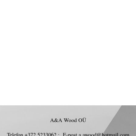
A&A Wood OÜ
Telefon +372 5233062 ; E-post a.awood@hotmail.com