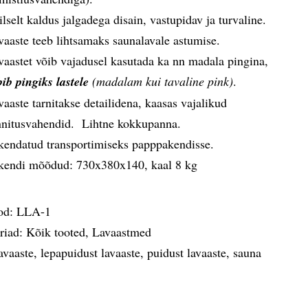
iilselt kaldus jalgadega disain, vastupidav ja turvaline.
vaaste teeb lihtsamaks saunalavale astumise.
vaastet võib vajadusel kasutada ka nn madala pingina,
bib pingiks lastele
(madalam kui tavaline pink)
.
vaaste tarnitakse detailidena, kaasas vajalikud
nnitusvahendid. Lihtne kokkupanna.
kendatud transportimiseks papppakendisse.
kendi mõõdud: 730x380x140, kaal 8 kg
od:
LLA-1
riad:
Kõik tooted
,
Lavaastmed
avaaste
,
lepapuidust lavaaste
,
puidust lavaaste
,
sauna