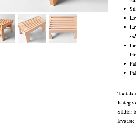
St
La
La
so
La
ki
Pa
Pa
Tooteko
Kategoo
Sildid:
l
lavaaste