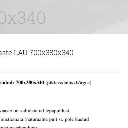
80x340
aste LAU 700x380x340
õdud: 700x380x340
(pikkusxlaiusxkõrgus)
vaaste on valmistatud lepapuidust.
imistlemata (naturaalne puit st. pole kaetud
imistlusvahendiga).