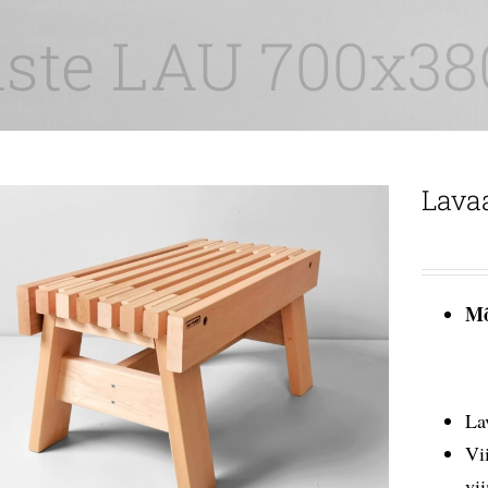
ste LAU 700x3
Lava
Mõ
La
Vi
vi