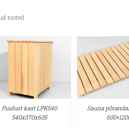
ud tooted
Puidust kast LPK540
Sauna põranda
540x370x635
600×120