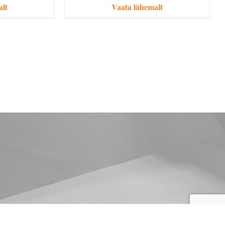
alt
Vaata lähemalt