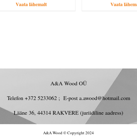
Vaata lähemalt
Vaata lähem
A&A Wood OÜ
Telefon +372 5233062 ; E-post a.awood@hotmail.com
Lääne 36, 44314 RAKVERE (juriidiline aadress)
A&A Wood © Copyright 2024