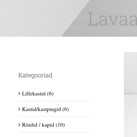
Skip
Lavaa
to
content
Kategooriad
Lillekastid
(6)
Kastid/kastpingid
(6)
Riiulid / kapid
(10)