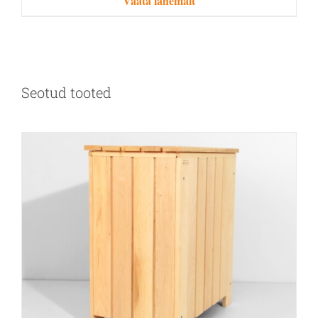
Vaata lähemalt
Seotud tooted