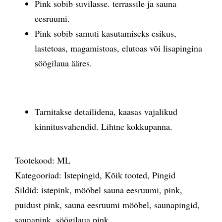
Pink sobib suvilasse. terrassile ja sauna
eesruumi.
Pink sobib samuti kasutamiseks esikus,
lastetoas, magamistoas, elutoas või lisapingina
söögilaua ääres.
Tarnitakse detailidena, kaasas vajalikud
kinnitusvahendid. Lihtne kokkupanna.
Tootekood:
ML
Kategooriad:
Istepingid
,
Kõik tooted
,
Pingid
Sildid:
istepink
,
mööbel sauna eesruumi
,
pink
,
puidust pink
,
sauna eesruumi mööbel
,
saunapingid
,
saunapink
,
söögilaua pink