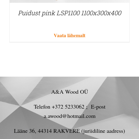
Puidust pink LSP1100 1100x300x400
Vaata lähemalt
A&A Wood OÜ
Telefon +372 5233062 ; E-post
a.awood@hotmail.com
Lääne 36, 44314 RAKVERE (juriidiline aadress)