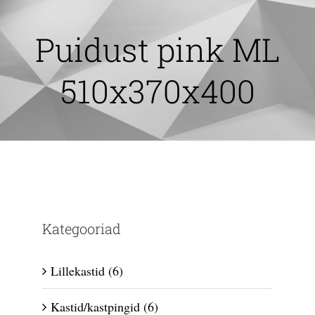
Skip
to
Puidust pink ML
content
510x370x400
Kategooriad
Lillekastid
(6)
Kastid/kastpingid
(6)